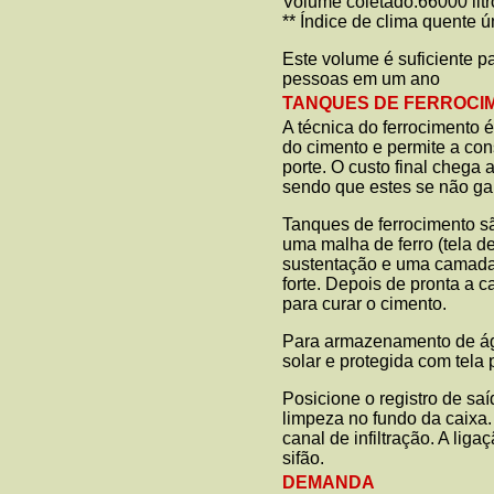
Volume coletado:66000 litr
** Índice de clima quente 
Este volume é suficiente pa
pessoas em um ano
TANQUES DE FERROCI
A técnica do ferrocimento 
do cimento e permite a con
porte. O custo final chega 
sendo que estes se não g
Tanques de ferrocimento são
uma malha de ferro (tela d
sustentação e uma camada
forte. Depois de pronta a
para curar o cimento.
Para armazenamento de águ
solar e protegida com tela 
Posicione o registro de sa
limpeza no fundo da caixa.
canal de infiltração. A lig
sifão.
DEMANDA