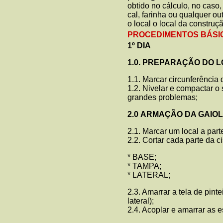
obtido no cálculo, no caso, 
cal, farinha ou qualquer ou
o local o local da construç
PROCEDIMENTOS BÁSI
1º DIA
1.0. PREPARAÇÃO DO 
1.1. Marcar circunferência 
1.2. Nivelar e compactar 
grandes problemas;
2.0
ARMAÇÃO DA GAIOLA 
2.1. Marcar um local a part
2.2. Cortar cada parte da 
* BASE;
* TAMPA;
* LATERAL;
2.3. Amarrar a tela de pint
lateral);
2.4. Acoplar e amarrar as