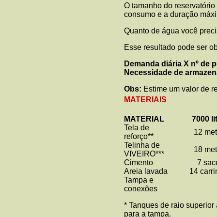
O tamanho do reservatório
consumo e a duração máxim
Quanto de água você prec
Esse resultado pode ser ob
Demanda diária X nº de 
Necessidade de armaze
Obs:
Estime um valor de r
MATERIAIS
MATERIAL
7000 li
Tela de
12 met
reforço**
Telinha de
18 met
VIVEIRO***
Cimento
7 sac
Areia lavada
14 carr
Tampa e
conexões
* Tanques de raio superior
para a tampa.