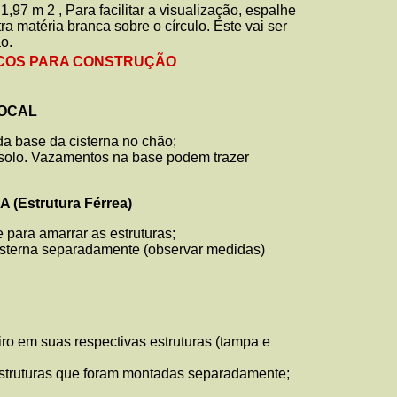
1,97 m 2 , Para facilitar a visualização, espalhe
tra matéria branca sobre o círculo. Este vai ser
ão.
COS PARA CONSTRUÇÃO
LOCAL
da base da cisterna no chão;
o solo. Vazamentos na base podem trazer
(Estrutura Férrea)
e para amarrar as estruturas;
cisterna separadamente (observar medidas)
eiro em suas respectivas estruturas (tampa e
 estruturas que foram montadas separadamente;