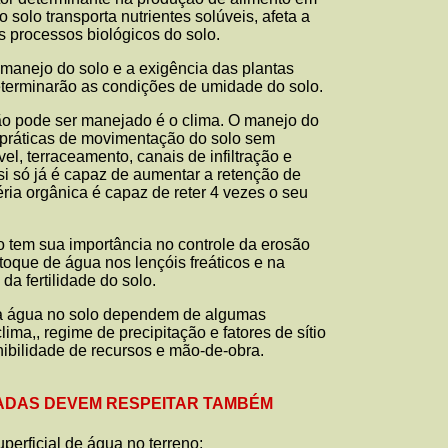
o solo transporta nutrientes solúveis, afeta a
s processos biológicos do solo.
 manejo do solo e a exigência das plantas
determinarão as condições de umidade do solo.
não pode ser manejado é o clima. O manejo do
 práticas de movimentação do solo sem
vel, terraceamento, canais de infiltração e
 si só já é capaz de aumentar a retenção de
éria orgânica é capaz de reter 4 vezes o seu
 tem sua importância no controle da erosão
stoque de água nos lençóis freáticos e na
da fertilidade do solo.
da água no solo dependem de algumas
clima,, regime de precipitação e fatores de sítio
nibilidade de recursos e mão-de-obra.
ADAS DEVEM RESPEITAR TAMBÉM
perficial de água no terreno;