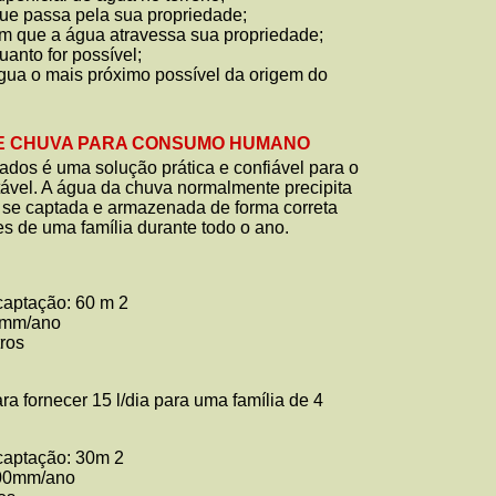
que passa pela sua propriedade;
om que a água atravessa sua propriedade;
uanto for possível;
água o mais próximo possível da origem do
E CHUVA PARA CONSUMO HUMANO
dos é uma solução prática e confiável para o
ável. A água da chuva normalmente precipita
 e se captada e armazenada de forma correta
s de uma família durante todo o ano.
captação: 60 m 2
00mm/ano
tros
ra fornecer 15 l/dia para uma família de 4
 captação: 30m 2
200mm/ano