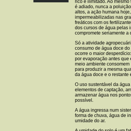
rico e ilimitado. Ao mesmo
é adiado, nunca a poluição
altos, a ação humana hoje,
impermeabilizadas nas gra
freáticos com os fertilizan
dos cursos de água pelas i
compromete seriamente a 
Só a atividade agropecuári
consumo de água doce do m
ocorre o maior desperdício
por evaporação antes que e
meio ambiente consomem ma
para produzir a mesma qua
da água doce e o restante
O uso sustentável da água
elementos de captação, ar
armazenar água nos pontos 
possível.
A água ingressa num siste
forma de chuva, água de in
umidade do ar.
A umidade do solo é um fa