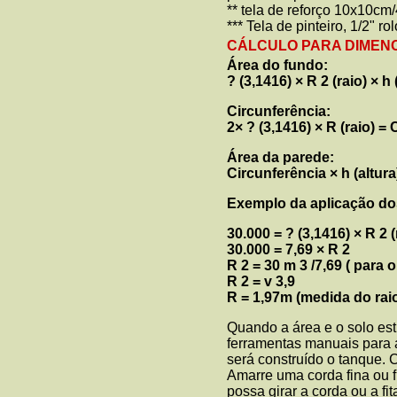
** tela de reforço 10x10cm
*** Tela de pinteiro, 1/2" r
CÁLCULO PARA DIMEN
Área do fundo:
?
(3,1416) × R 2 (raio) × 
Circunferência:
2×
?
(3,1416) × R (raio) =
Área da parede:
Circunferência × h (altur
Exemplo da aplicação dos 
30.000 =
?
(3,1416) × R 2 (
30.000 = 7,69 × R 2
R 2 = 30 m 3 /7,69 ( para 
R 2 =
v
3,9
R = 1,97m (medida do rai
Quando a área e o solo est
ferramentas manuais para 
será construído o tanque. 
Amarre uma corda fina ou f
possa girar a corda ou a fi