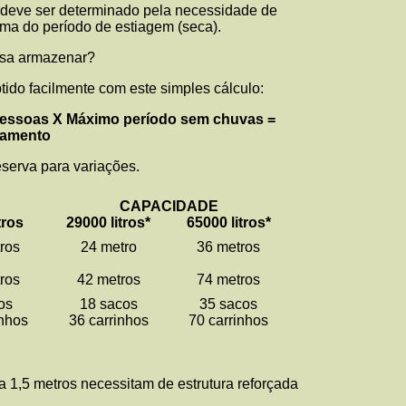
 deve ser determinado pela necessidade de
a do período de estiagem (seca).
isa armazenar?
tido facilmente com este simples cálculo:
pessoas X Máximo período sem chuvas =
namento
eserva para variações.
CAPACIDADE
tros
29000 litros*
65000 litros*
ros
24 metro
36 metros
ros
42 metros
74 metros
os
18 sacos
35 sacos
inhos
36 carrinhos
70 carrinhos
 a 1,5 metros necessitam de estrutura reforçada