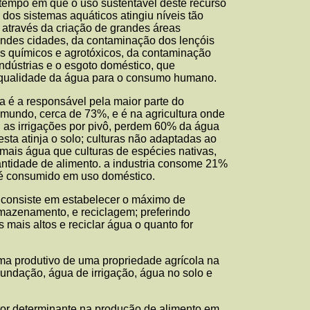
 tempo em que o uso sustentável deste recurso
 dos sistemas aquáticos atingiu níveis tão
 através da criação de grandes áreas
ndes cidades, da contaminação dos lençóis
tes químicos e agrotóxicos, da contaminação
ndústrias e o esgoto doméstico, que
qualidade da água para o consumo humano.
a é a responsável pela maior parte do
undo, cerca de 73%, e é na agricultura onde
: as irrigações por pivô, perdem 60% da água
sta atinja o solo; culturas não adaptadas ao
is água que culturas de espécies nativas,
ntidade de alimento. a industria consome 21%
 é consumido em uso doméstico.
 consiste em estabelecer o máximo de
mazenamento, e reciclagem; preferindo
mais altos e reciclar água o quanto for
ma produtivo de uma propriedade agrícola na
undação, água de irrigação, água no solo e
tor determinante na produção de alimento em