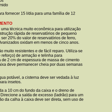
os
úmido
ra fornecer 15 l/dia para uma família de 12
MENTO
é uma técnica muito econômica para utilização
strução rápida de reservatórios de pequeno
a ser 20% do valor de reservatórios de ferro,
alvanizados oxidam em menos de cinco anos.
 muito resistentes e de fácil reparo. Utiliza-se
e reforço) de armação e telinha para
 de 2 cm de espessura de massa de cimento
 caixa deve permanecer cheia por duas semanas
a potável, a cisterna deve ser vedada à luz
para insetos.
ída a 10 cm do fundo da caixa e o dreno de
 Direcione a saída de excesso (ladrão) para um
ação da calha à caixa deve ser direta, sem uso de