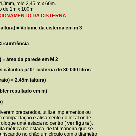
/4,3mm, rolo 2,45 m x 60m.
olo de 1m x 100m.
CIONAMENTO DA CISTERNA
h (altura) = Volume da cisterna em m 3
 Circunfrência
a) = área da parede em M 2
cálculos p/ 01 cisterna de 30.000 litros:
raio) × 2,45m (altura)
obter resultado em m)
o)
iverem preparados, utilize implementos ou
a compactação e alisamento do local onde
Coloque uma estaca no centro (
ver
figura
).
ita métrica na estaca, de tal maneira que se
ta riscando no chão um círculo com o diâmetro